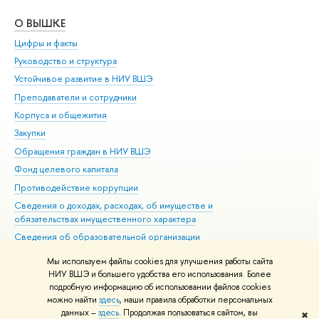
О ВЫШКЕ
ОБ
Цифры и факты
Ли
Руководство и структура
Дов
Устойчивое развитие в НИУ ВШЭ
Ол
Преподаватели и сотрудники
При
Корпуса и общежития
Вы
Закупки
При
Обращения граждан в НИУ ВШЭ
Ас
Фонд целевого капитала
До
Противодействие коррупции
Цен
Сведения о доходах, расходах, об имуществе и
Би
обязательствах имущественного характера
Об
Сведения об образовательной организации
Обр
Людям с ограниченными возможностями здоровья
Мы используем файлы cookies для улучшения работы сайта
Единая платежная страница
НИУ ВШЭ и большего удобства его использования. Более
подробную информацию об использовании файлов cookies
Работа в Вышке
можно найти
здесь
, наши правила обработки персональных
данных –
здесь
. Продолжая пользоваться сайтом, вы
✖