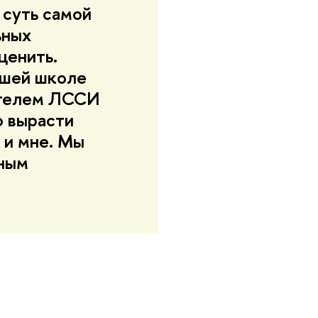
 суть самой
ьных
ценить.
сшей школе
ителем ЛССИ
о вырасти
 и мне. Мы
мным