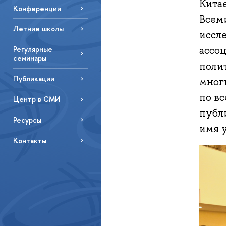
Кита
Конференции
Всем
Летние школы
иссл
ассо
Регулярные
семинары
поли
Публикации
мног
по в
Центр в СМИ
публ
Ресурсы
имя 
Контакты