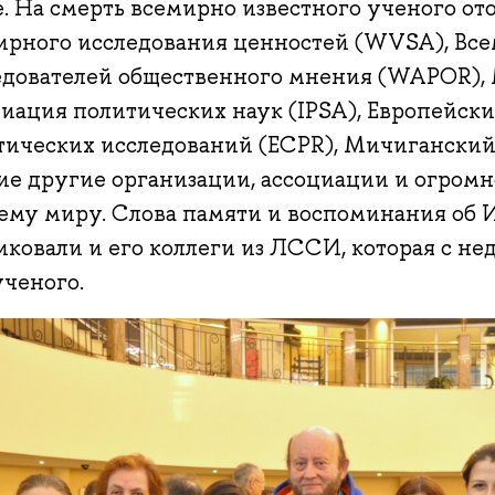
е. На смерть всемирно известного ученого от
ирного исследования ценностей (WVSA), Все
едователей общественного мнения (WAPOR),
циация политических наук (IPSA), Европейск
тических исследований (ECPR), Мичиганский 
ие другие организации, ассоциации и огромн
сему миру. Слова памяти и воспоминания об 
иковали и его коллеги из ЛССИ, которая с не
ученого.