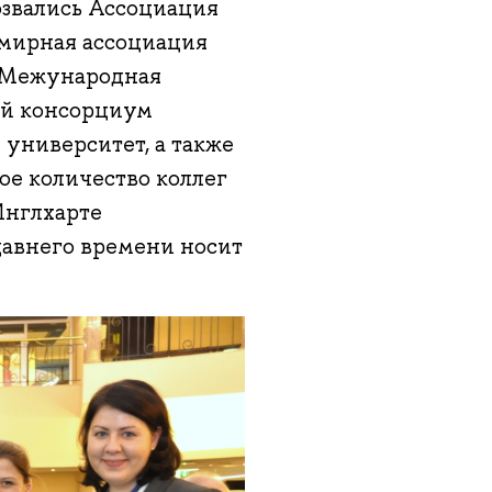
озвались Ассоциация
мирная ассоциация
 Межународная
ий консорциум
университет, а также
ое количество коллег
Инглхарте
давнего времени носит