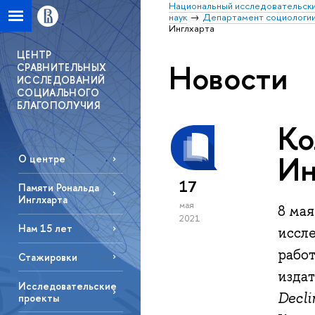
Национальный исследовательски
наук
Департамент социологи
Инглхарта
ЦЕНТР
Новости
СРАВНИТЕЛЬНЫХ
ИССЛЕДОВАНИЙ
СОЦИАЛЬНОГО
БЛАГОПОЛУЧИЯ
Ко
Ин
О центре
17
Памяти Рональда
Инглхарта
мая
8 ма
2021
Нам 15 лет
иссл
работ
Стажировки
издат
Исследовательские
Decli
проекты