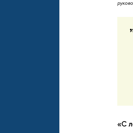
руков
«С л