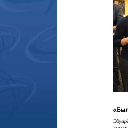
«Был
Эдуар