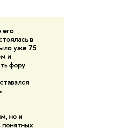
о его
стоялась в
было уже 75
ем и
ать фору
оставался
ь
м, но и
, понятных