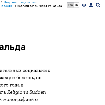
Факультет социальных
РУС
EN
Новости
Коллеги вспоминают Рональда
альда
внительных социальных
желую болезнь, он
ого года в
ига
Religion's Sudden
ой монографией о