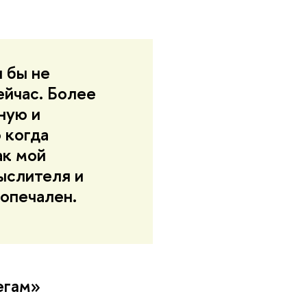
я бы не
ейчас. Более
ную и
 когда
ак мой
мыслителя и
 опечален.
егам»