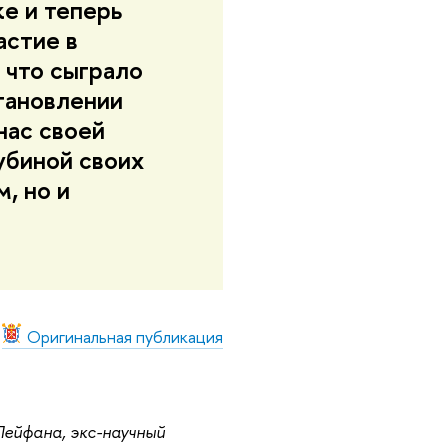
е и теперь
астие в
 что сыграло
тановлении
нас своей
убиной своих
, но и
Оригинальная публикация
ейфана, экс-научный