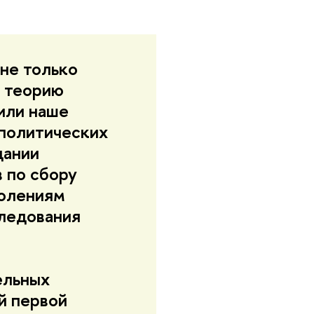
 не только
ю теорию
или наше
 политических
дании
 по сбору
колениям
следования
ельных
й первой