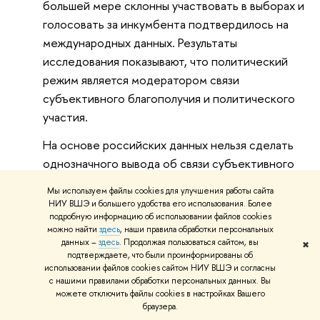
большей мере склонны участвовать в выборах и
голосовать за инкумбента подтвердилось на
международных данных. Результаты
исследования показывают, что политический
режим является модератором связи
субъективного благополучия и политического
участия.
На основе российских данных нельзя сделать
однозначного вывода об связи субъективного
благополучия и политического участия:
Мы используем файлы cookies для улучшения работы сайта
полученные результаты являются
НИУ ВШЭ и большего удобства его использования. Более
подробную информацию об использовании файлов cookies
неустойчивыми и требуют дополнительного
можно найти
здесь
, наши правила обработки персональных
изучения.
данных –
здесь
. Продолжая пользоваться сайтом, вы
✖
подтверждаете, что были проинформированы об
Результаты исследования свидетельствуют об
использовании файлов cookies сайтом НИУ ВШЭ и согласны
с нашими правилами обработки персональных данных. Вы
отсутствии статически значимой связи
можете отключить файлы cookies в настройках Вашего
субъективного благополучия и участия в
браузера.