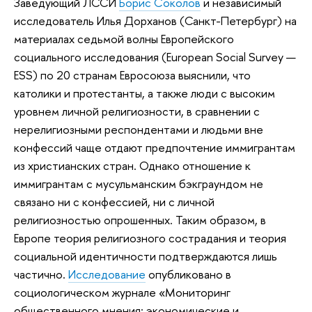
Заведующий ЛССИ
Борис Соколов
и независимый
исследователь Илья Дорханов (Санкт-Петербург) на
материалах седьмой волны Евро­пейского
социального исследования (European Social Survey —
ESS) по 20 странам Евросоюза выяснили, что
католики и протестанты, а также люди с высоким
уровнем личной религиозности, в сравнении с
нерелигиозными респондентами и людьми вне
конфессий чаще отдают предпочтение иммигрантам
из христианских стран. Однако отношение к
иммигрантам с мусульманским бэкграундом не
связано ни с конфессией, ни с личной
религиозностью опрошенных. Таким образом, в
Европе теория религиоз­ного сострадания и теория
социальной идентичности подтверждаются лишь
частично.
Исследование
опубликовано в
социологическом журнале «Мониторинг
общественного мнения: экономические и