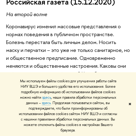
Российская газета (15.12.2020)
На второй волне
Коронавирус изменил массовые представления о
нормах поведения в публичном пространстве.
Болезнь перестала быть личным делом. Носить
маску и перчатки
–
это уже не только санитарное, но
и общественное предписание. Одновременно
меняются и общественные настроения. Каковы они
сейчас, в период второй волны? Чего боятся люди и
на что надеются? Как оценивают действия властей в
Мы используем файлы cookies для улучшения работы сайта
НИУ ВШЭ и большего удобства его использования. Более
борьбе с инфекцией и ее последствиями?
подробную информацию об использовании файлов cookies
Рассказывает ведущий научный сотрудник
можно найти
здесь
, наши правила обработки персональных
данных –
здесь
. Продолжая пользоваться сайтом, вы
Лаборатории сравнительных социальных
✖
подтверждаете, что были проинформированы об
исследований НИУ ВШЭ
Эдуард Понарин
.
использовании файлов cookies сайтом НИУ ВШЭ и согласны
с нашими правилами обработки персональных данных. Вы
Подробнее
можете отключить файлы cookies в настройках Вашего
браузера.