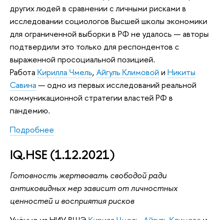
других людей в сравнении с личными рисками в
исследовании социологов Высшей школы экономики
для ограниченной выборки в РФ не удалось — авторы
подтвердили это только для респондентов с
выраженной просоциальной позицией.
Работа
Кирилла Чмель
,
Айгуль Климовой
и
Никиты
Савина
— одно из первых исследований реальной
коммуникационной стратегии властей РФ в
пандемию.
Подробнее
IQ.HSE (1.12.2021)
Готовность жертвовать свободой ради
антиковидных мер зависит от личностных
ценностей и восприятия рисков
Учёные из НИУ ВШЭ
Кирилл Чмель
,
Айгуль Климова
и