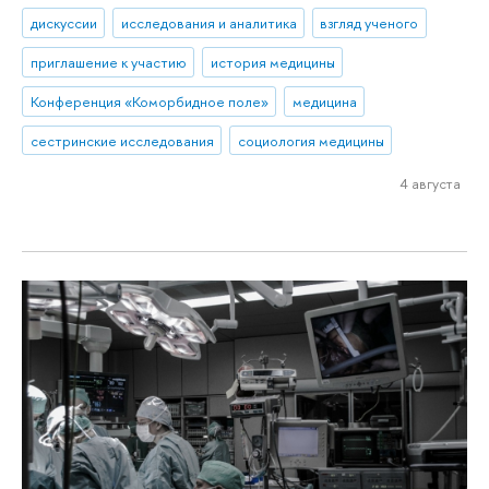
дискуссии
исследования и аналитика
взгляд ученого
приглашение к участию
история медицины
Конференция «Коморбидное поле»
медицина
сестринские исследования
социология медицины
4 августа