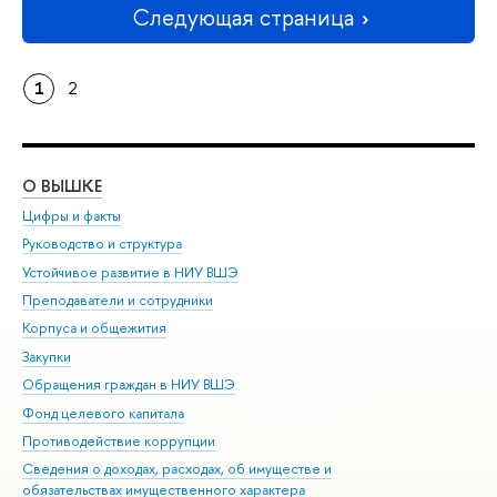
Следующая страница
1
2
О ВЫШКЕ
ОБ
Цифры и факты
Ли
Руководство и структура
Дов
Устойчивое развитие в НИУ ВШЭ
Ол
Преподаватели и сотрудники
При
Корпуса и общежития
Вы
Закупки
При
Обращения граждан в НИУ ВШЭ
Ас
Фонд целевого капитала
До
Противодействие коррупции
Цен
Сведения о доходах, расходах, об имуществе и
Би
обязательствах имущественного характера