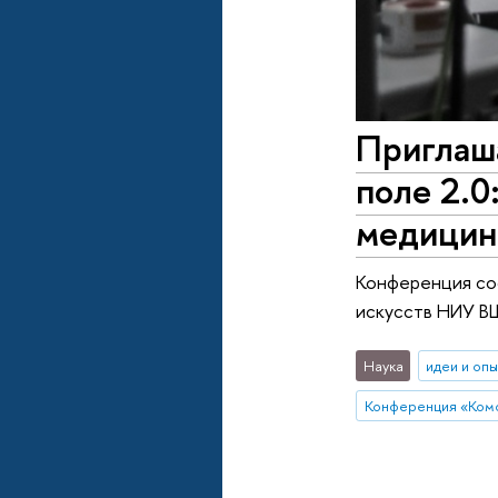
Приглаш
поле 2.0
медици
Конференция сос
искусств НИУ В
Наука
идеи и оп
Конференция «Ком