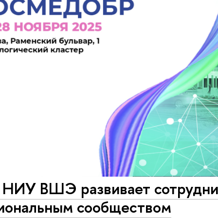
НИУ ВШЭ развивает сотрудни
иональным сообществом