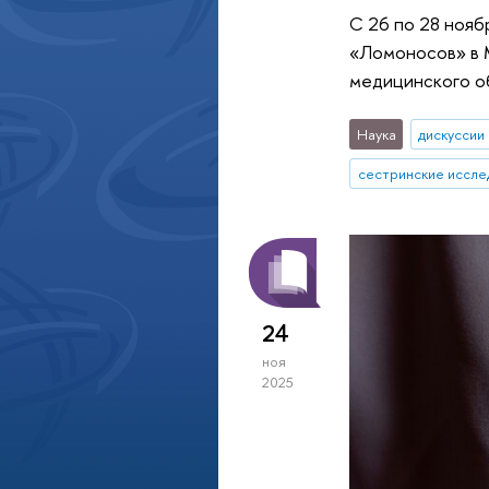
С 26 по 28 ноя
«Ломоносов» в 
медицинского о
Наука
дискуссии
сестринские иссле
24
ноя
2025