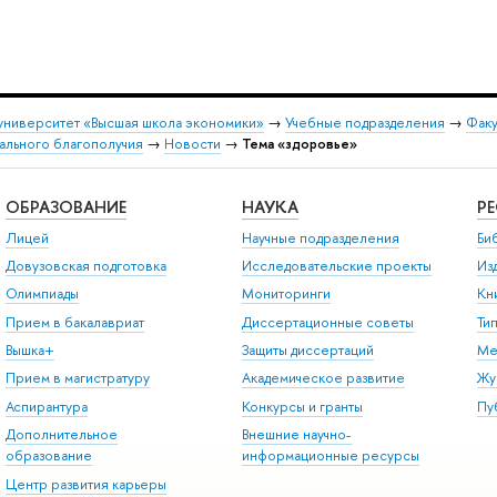
университет «Высшая школа экономики»
→
Учебные подразделения
→
Факу
ального благополучия
→
Новости
→
Тема «здоровье»
ОБРАЗОВАНИЕ
НАУКА
Р
Лицей
Научные подразделения
Би
Довузовская подготовка
Исследовательские проекты
Из
Олимпиады
Мониторинги
Кн
Прием в бакалавриат
Диссертационные советы
Ти
Вышка+
Защиты диссертаций
Ме
Прием в магистратуру
Академическое развитие
Жу
Аспирантура
Конкурсы и гранты
Пу
Дополнительное
Внешние научно-
образование
информационные ресурсы
Центр развития карьеры