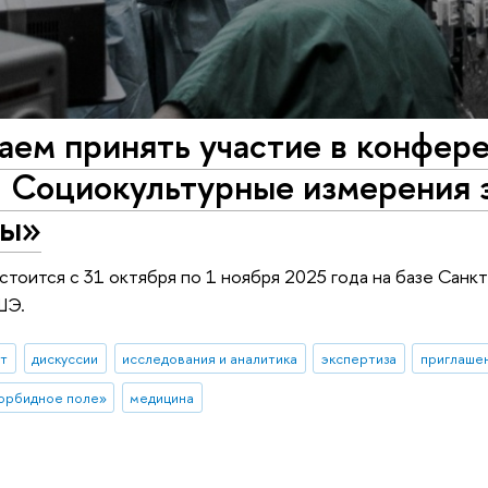
аем принять участие в конфер
: Социокультурные измерения 
ны»
тоится с 31 октября по 1 ноября 2025 года на базе Санк
ШЭ.
ыт
дискуссии
исследования и аналитика
экспертиза
приглашен
орбидное поле»
медицина