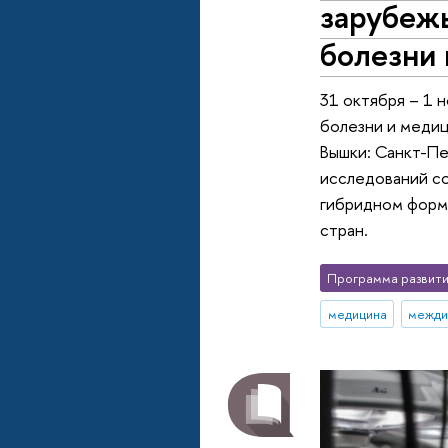
зарубеж
болезни
31 октября – 1 
болезни и меди
Вышки: Санкт-Пе
исследований со
гибридном форма
стран.
Программа развити
медицина
межди