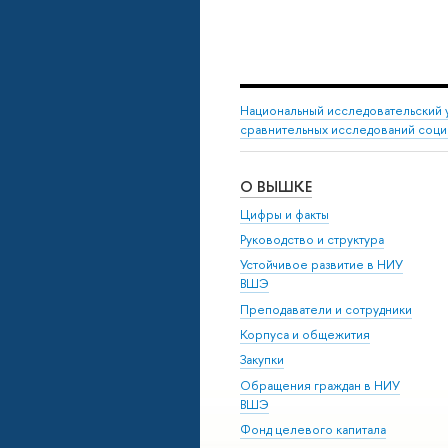
Национальный исследовательский 
сравнительных исследований соци
О ВЫШКЕ
Цифры и факты
Руководство и структура
Устойчивое развитие в НИУ
ВШЭ
Преподаватели и сотрудники
Корпуса и общежития
Закупки
Обращения граждан в НИУ
ВШЭ
Фонд целевого капитала