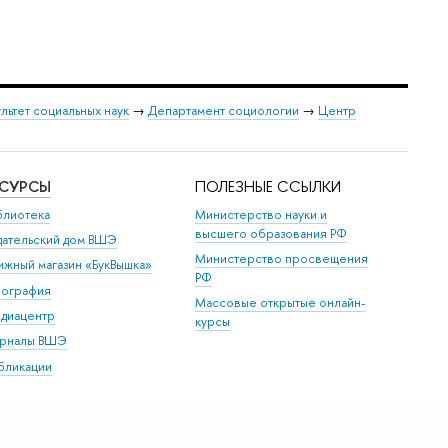
льтет социальных наук
→
Департамент социологии
→
Центр
ЕСУРСЫ
ПОЛЕЗНЫЕ ССЫЛКИ
блиотека
Министерство науки и
высшего образования РФ
дательский дом ВШЭ
Министерство просвещения
ижный магазин «БукВышка»
РФ
пография
Массовые открытые онлайн-
диацентр
курсы
рналы ВШЭ
бликации