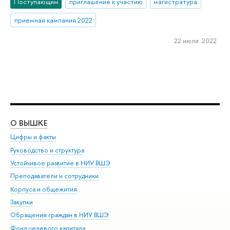
Поступающим
приглашение к участию
магистратура
приемная кампания 2022
22 июля 2022
О ВЫШКЕ
ОБ
Цифры и факты
Ли
Руководство и структура
Дов
Устойчивое развитие в НИУ ВШЭ
Ол
Преподаватели и сотрудники
При
Корпуса и общежития
Вы
Закупки
При
Обращения граждан в НИУ ВШЭ
Ас
Фонд целевого капитала
До