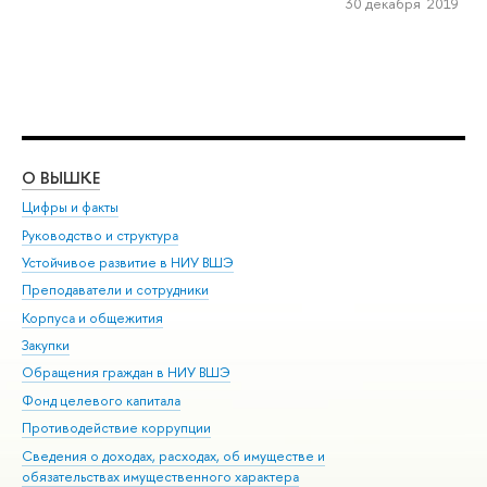
30 декабря 2019
О ВЫШКЕ
ОБ
Цифры и факты
Ли
Руководство и структура
Дов
Устойчивое развитие в НИУ ВШЭ
Ол
Преподаватели и сотрудники
При
Корпуса и общежития
Вы
Закупки
При
Обращения граждан в НИУ ВШЭ
Ас
Фонд целевого капитала
До
Противодействие коррупции
Цен
Сведения о доходах, расходах, об имуществе и
Би
обязательствах имущественного характера
Об