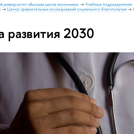
й университет «Высшая школа экономики»
Учебные подразделения
и
Центр сравнительных исследований социального благополучия
 развития 2030