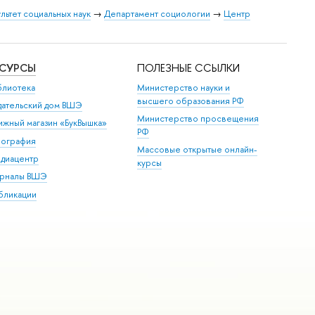
льтет социальных наук
→
Департамент социологии
→
Центр
ЕСУРСЫ
ПОЛЕЗНЫЕ ССЫЛКИ
блиотека
Министерство науки и
высшего образования РФ
дательский дом ВШЭ
Министерство просвещения
ижный магазин «БукВышка»
РФ
пография
Массовые открытые онлайн-
диацентр
курсы
рналы ВШЭ
бликации