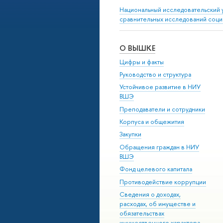
Национальный исследовательский 
сравнительных исследований соци
О ВЫШКЕ
Цифры и факты
Руководство и структура
Устойчивое развитие в НИУ
ВШЭ
Преподаватели и сотрудники
Корпуса и общежития
Закупки
Обращения граждан в НИУ
ВШЭ
Фонд целевого капитала
Противодействие коррупции
Сведения о доходах,
расходах, об имуществе и
обязательствах
имущественного характера