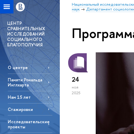
Национальный исследовательски
наук
Департамент социологи
ЦЕНТР
Программа
СРАВНИТЕЛЬНЫХ
ИССЛЕДОВАНИЙ
СОЦИАЛЬНОГО
БЛАГОПОЛУЧИЯ
О центре
24
Памяти Рональда
Инглхарта
ноя
2025
Нам 15 лет
Стажировки
Исследовательские
проекты