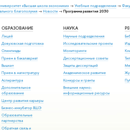
университет «Высшая школа экономики»
→
Учебные подразделения
→
Факу
ального благополучия
→
Новости
→
Программа развития 2030
ОБРАЗОВАНИЕ
НАУКА
Р
Лицей
Научные подразделения
Би
Довузовская подготовка
Исследовательские проекты
Из
Олимпиады
Мониторинги
Кн
Прием в бакалавриат
Диссертационные советы
Ти
Вышка+
Защиты диссертаций
Ме
Прием в магистратуру
Академическое развитие
Жу
Аспирантура
Конкурсы и гранты
Пу
Дополнительное
Внешние научно-
образование
информационные ресурсы
Центр развития карьеры
Бизнес-инкубатор ВШЭ
Образовательные
партнерства
Обратная связь и