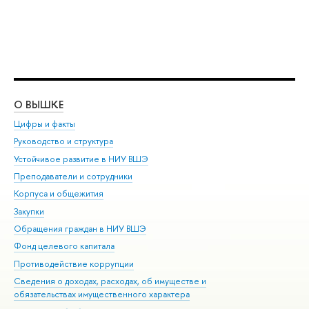
О ВЫШКЕ
ОБ
Цифры и факты
Ли
Руководство и структура
Дов
Устойчивое развитие в НИУ ВШЭ
Ол
Преподаватели и сотрудники
При
Корпуса и общежития
Вы
Закупки
При
Обращения граждан в НИУ ВШЭ
Ас
Фонд целевого капитала
До
Противодействие коррупции
Цен
Сведения о доходах, расходах, об имуществе и
Би
обязательствах имущественного характера
Об