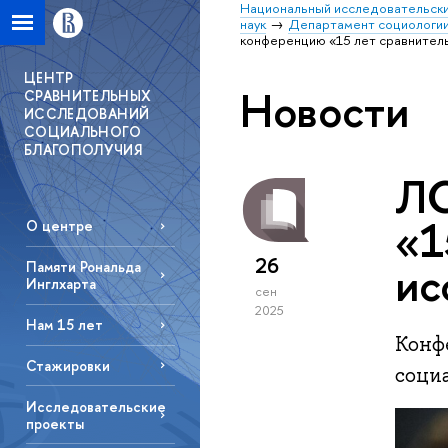
Национальный исследовательски
наук
Департамент социологи
конференцию «15 лет сравнител
ЦЕНТР
Новости
СРАВНИТЕЛЬНЫХ
ИССЛЕДОВАНИЙ
СОЦИАЛЬНОГО
БЛАГОПОЛУЧИЯ
ЛС
«1
О центре
26
ис
Памяти Рональда
Инглхарта
сен
2025
Нам 15 лет
Конф
Стажировки
социа
Исследовательские
проекты