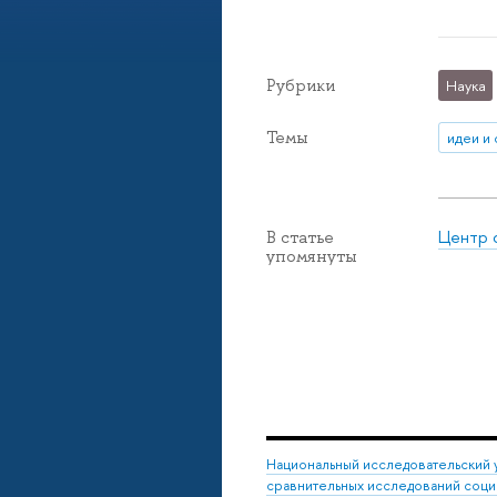
Рубрики
Наука
Темы
идеи и
Центр 
В статье
упомянуты
Национальный исследовательский 
сравнительных исследований соци