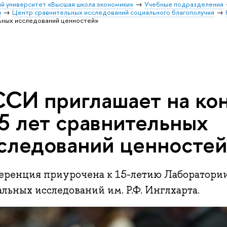
й университет «Высшая школа экономики»
Учебные подразделения
и
Центр сравнительных исследований социального благополучия
ьных исследований ценностей»
СИ приглашает на к
5 лет сравнительных
следований ценносте
еренция приурочена к 15-летию Лаборатори
льных исследований им. Р.Ф. Инглхарта.