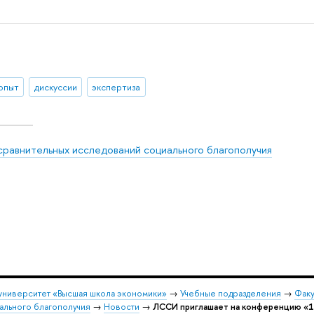
 опыт
дискуссии
экспертиза
сравнительных исследований социального благополучия
университет «Высшая школа экономики»
→
Учебные подразделения
→
Факу
ального благополучия
→
Новости
→
ЛССИ приглашает на конференцию «1