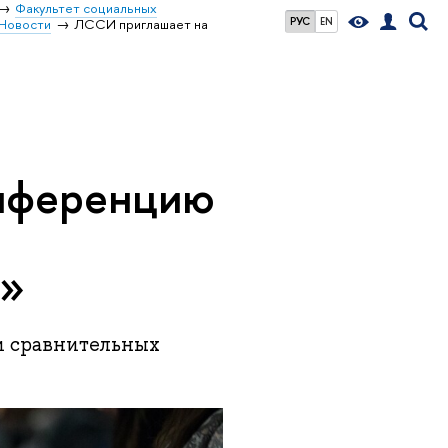
Факультет социальных
РУС
EN
Новости
ЛССИ приглашает на
онференцию
й»
и сравнительных