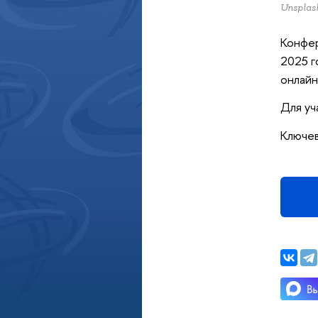
Unsplash
Конфер
2025 г
онлайн
Для у
Ключев