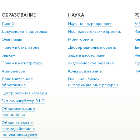
ОБРАЗОВАНИЕ
НАУКА
Р
Лицей
Научные подразделения
Би
Довузовская подготовка
Исследовательские проекты
Из
Олимпиады
Мониторинги
Кн
Прием в бакалавриат
Диссертационные советы
Ти
Вышка+
Защиты диссертаций
Ме
Прием в магистратуру
Академическое развитие
Жу
Аспирантура
Конкурсы и гранты
Пу
Дополнительное
Внешние научно-
образование
информационные ресурсы
Центр развития карьеры
Бизнес-инкубатор ВШЭ
Образовательные
партнерства
Обратная связь и
взаимодействие с
получателями услуг