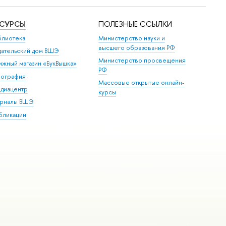
ЕСУРСЫ
ПОЛЕЗНЫЕ ССЫЛКИ
блиотека
Министерство науки и
высшего образования РФ
дательский дом ВШЭ
Министерство просвещения
ижный магазин «БукВышка»
РФ
пография
Массовые открытые онлайн-
диацентр
курсы
рналы ВШЭ
бликации