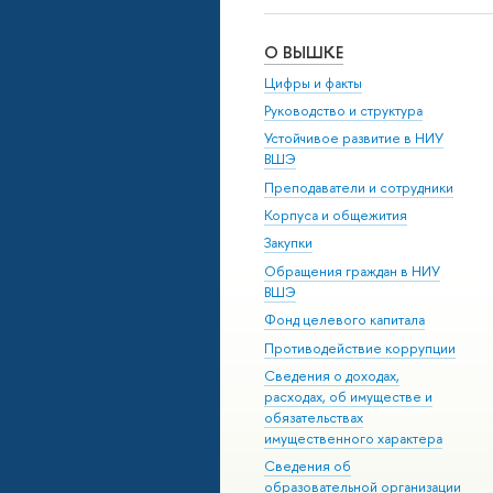
О ВЫШКЕ
Цифры и факты
Руководство и структура
Устойчивое развитие в НИУ
ВШЭ
Преподаватели и сотрудники
Корпуса и общежития
Закупки
Обращения граждан в НИУ
ВШЭ
Фонд целевого капитала
Противодействие коррупции
Сведения о доходах,
расходах, об имуществе и
обязательствах
имущественного характера
Сведения об
образовательной организации