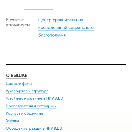
Центр сравнительных
В статье
упомянуты
исследований социального
благополучия
О ВЫШКЕ
ОБ
Цифры и факты
Ли
Руководство и структура
Дов
Устойчивое развитие в НИУ ВШЭ
Ол
Преподаватели и сотрудники
При
Корпуса и общежития
Вы
Закупки
При
Обращения граждан в НИУ ВШЭ
Ас