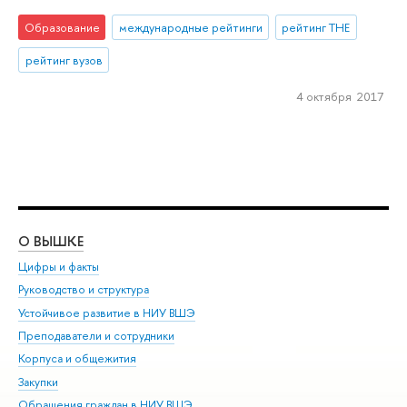
Образование
международные рейтинги
рейтинг THE
рейтинг вузов
4 октября 2017
О ВЫШКЕ
ОБ
Цифры и факты
Ли
Руководство и структура
Дов
Устойчивое развитие в НИУ ВШЭ
Ол
Преподаватели и сотрудники
При
Корпуса и общежития
Вы
Закупки
При
Обращения граждан в НИУ ВШЭ
Ас