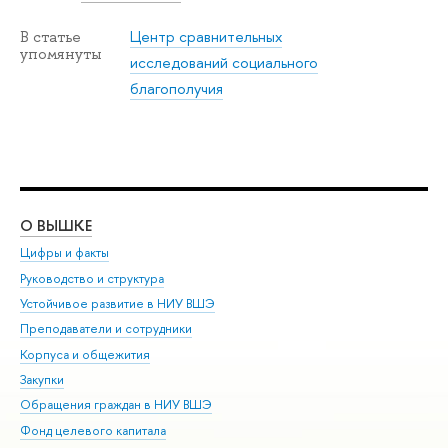
Центр сравнительных
В статье
упомянуты
исследований социального
благополучия
О ВЫШКЕ
ОБ
Цифры и факты
Ли
Руководство и структура
Дов
Устойчивое развитие в НИУ ВШЭ
Ол
Преподаватели и сотрудники
При
Корпуса и общежития
Вы
Закупки
При
Обращения граждан в НИУ ВШЭ
Ас
Фонд целевого капитала
До