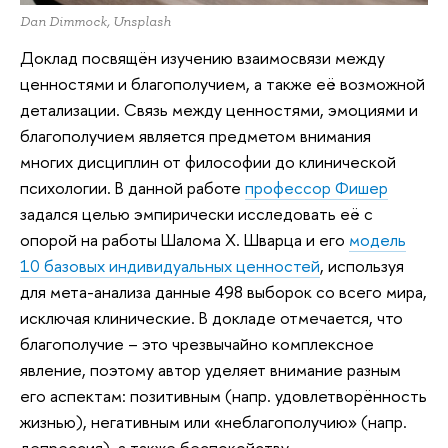
Dan Dimmock, Unsplash
Доклад посвящён изучению взаимосвязи между
ценностями и благополучием, а также её возможной
детализации. Связь между ценностями, эмоциями и
благополучием является предметом внимания
многих дисциплин от философии до клинической
психологии. В данной работе
профессор Фишер
задался целью эмпирически исследовать её с
опорой на работы Шалома Х. Шварца и его
модель
10 базовых индивидуальных ценностей
, используя
для мета-анализа данные 498 выборок со всего мира,
исключая клинические. В докладе отмечается, что
благополучие – это чрезвычайно комплексное
явление, поэтому автор уделяет внимание разным
его аспектам: позитивным (напр. удовлетворённость
жизнью), негативным или «неблагополучию» (напр.
депрессия), а также беспокойству.