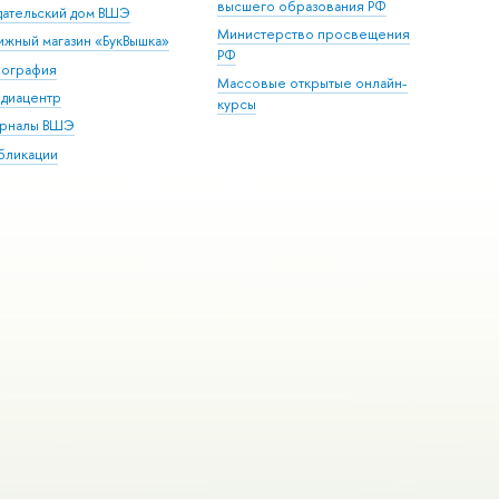
высшего образования РФ
дательский дом ВШЭ
Министерство просвещения
ижный магазин «БукВышка»
РФ
пография
Массовые открытые онлайн-
диацентр
курсы
рналы ВШЭ
бликации