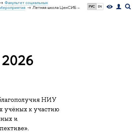
Факультет социальных
РУС
EN
Мероприятия
Летняя школа ЦенСИБ –
 2026
 благополучия НИУ
х учёных к участию
рных и
пективе».