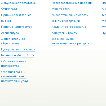
Довузовская подготовка
Исследовательские проекты
Из
Олимпиады
Мониторинги
Кн
Прием в бакалавриат
Диссертационные советы
Ти
Вышка+
Защиты диссертаций
Ме
Прием в магистратуру
Академическое развитие
Жу
Аспирантура
Конкурсы и гранты
Пу
Дополнительное
Внешние научно-
образование
информационные ресурсы
Центр развития карьеры
Бизнес-инкубатор ВШЭ
Образовательные
партнерства
Обратная связь и
взаимодействие с
получателями услуг