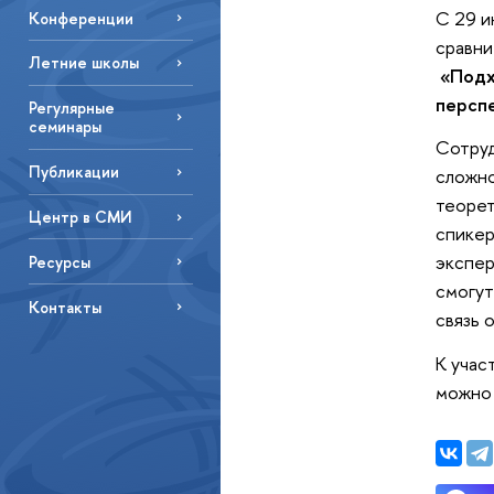
С 29 и
Конференции
сравни
Летние школы
«Подх
персп
Регулярные
семинары
Сотруд
Публикации
сложно
теорет
Центр в СМИ
спикер
экспер
Ресурсы
смогут
Контакты
связь 
К учас
можн