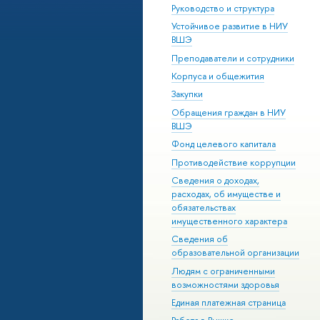
Руководство и структура
Устойчивое развитие в НИУ
ВШЭ
Преподаватели и сотрудники
Корпуса и общежития
Закупки
Обращения граждан в НИУ
ВШЭ
Фонд целевого капитала
Противодействие коррупции
Сведения о доходах,
расходах, об имуществе и
обязательствах
имущественного характера
Сведения об
образовательной организации
Людям с ограниченными
возможностями здоровья
Единая платежная страница