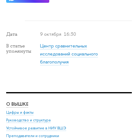
9 октября 16:30
Дата
Центр сравнительных
В статье
упомянуты
исследований социального
благополучия
О ВЫШКЕ
ОБ
Цифры и факты
Ли
Руководство и структура
Дов
Устойчивое развитие в НИУ ВШЭ
Ол
Преподаватели и сотрудники
При