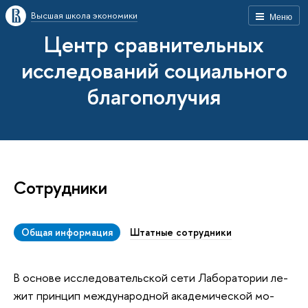
Высшая школа экономики
Меню
Центр сравнительных
исследований социального
благополучия
Сотрудники
Общая информация
Штатные сотрудники
В ос­но­ве ис­сле­до­ва­тель­ской се­ти Ла­бо­ра­то­рии ле­
жит прин­цип меж­ду­на­род­ной ака­де­ми­че­ской мо­