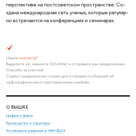
пер­спек­ти­ве на постсо­вет­ском про­стран­стве. Со­
зда­на меж­ду­на­род­ная сеть уче­ных, ко­то­рые ре­гу­ляр­
но встре­ча­ют­ся на кон­фе­рен­ци­ях и се­ми­на­рах.
Нашли
опечатку
?
Выделите её, нажмите Ctrl+Enter и отправьте нам уведомление.
Спасибо за участие!
Сервис предназначен только для отправки сообщений об
орфографических и пунктуационных ошибках.
О ВЫШКЕ
ОБ
Цифры и факты
Ли
Руководство и структура
Дов
Устойчивое развитие в НИУ ВШЭ
Ол