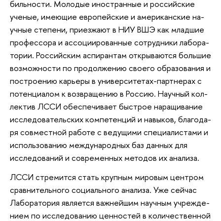
биль­но­сти. Мо­ло­дые ино­стран­ные и рос­сий­ские
уче­ные, име­ю­щие ев­ро­пей­ские и аме­ри­кан­ские на­
уч­ные сте­пе­ни, при­ез­жа­ют в НИУ ВШЭ как млад­шие
про­фес­со­ра и ас­со­ци­и­ро­ван­ные со­труд­ни­ки ла­бо­ра­
то­рии. Рос­сий­ским ас­пи­ран­там от­кры­ва­ют­ся боль­шие
возможно­сти по про­дол­же­нию сво­е­го об­ра­зо­ва­ния и
по­стро­е­нию ка­рье­ры в уни­вер­си­те­тах-парт­не­рах с
по­тен­ци­а­лом к воз­вра­ще­нию в Рос­сию. На­уч­ный кол­
лек­тив ЛССИ обес­пе­чи­ва­ет быст­рое на­ра­щи­ва­ние
ис­сле­до­ва­тель­ских ком­пе­тен­ций и на­вы­ков, бла­го­да­
ря сов­мест­ной ра­бо­те с ве­ду­щи­ми спе­ци­а­ли­ста­ми и
ис­поль­зо­ва­нию меж­ду­на­род­ных баз дан­ных для
исследо­ва­ний и со­вре­мен­ных ме­то­дов их ана­ли­за.
ЛССИ стре­мит­ся стать круп­ным ми­ро­вым цен­тром
срав­ни­тель­но­го со­ци­аль­но­го ана­ли­за. Уже сей­час
Ла­бо­ра­то­рия яв­ля­ет­ся важ­ней­шим на­уч­ным учре­жде­
ни­ем по ис­сле­до­ва­нию ценно­стей в ко­ли­че­ствен­ной