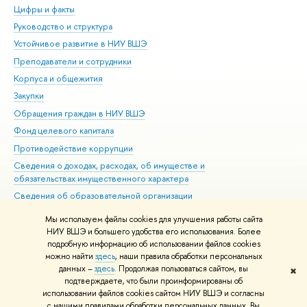
Цифры и факты
Ли
Руководство и структура
Дов
Устойчивое развитие в НИУ ВШЭ
Ол
Преподаватели и сотрудники
При
Корпуса и общежития
Вы
Закупки
При
Обращения граждан в НИУ ВШЭ
Ас
Фонд целевого капитала
До
Противодействие коррупции
Цен
Сведения о доходах, расходах, об имуществе и
Би
обязательствах имущественного характера
Об
Сведения об образовательной организации
Обр
Людям с ограниченными возможностями здоровья
Мы используем файлы cookies для улучшения работы сайта
Единая платежная страница
НИУ ВШЭ и большего удобства его использования. Более
подробную информацию об использовании файлов cookies
Работа в Вышке
можно найти
здесь
, наши правила обработки персональных
данных –
здесь
. Продолжая пользоваться сайтом, вы
✖
Редактору
подтверждаете, что были проинформированы об
© НИУ ВШЭ 1993–2026
Адреса и контакты
Условия использования
использовании файлов cookies сайтом НИУ ВШЭ и согласны
с нашими правилами обработки персональных данных. Вы
материалов
Политика конфиденциальности
Карта сайта