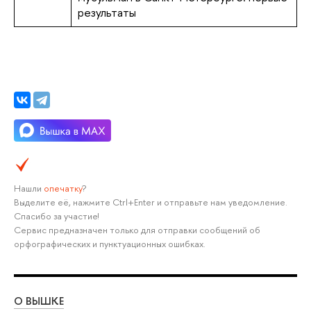
результаты
Нашли
опечатку
?
Выделите её, нажмите Ctrl+Enter и отправьте нам уведомление.
Спасибо за участие!
Сервис предназначен только для отправки сообщений об
орфографических и пунктуационных ошибках.
О ВЫШКЕ
ОБ